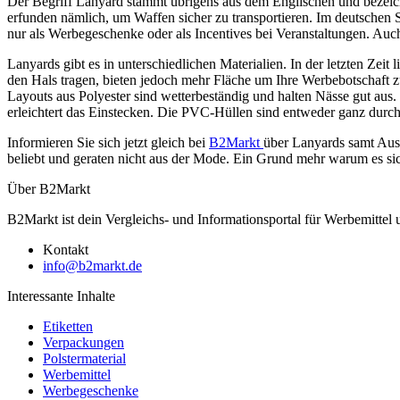
Der Begriff Lanyard stammt übrigens aus dem Englischen und bezeich
erfunden nämlich, um Waffen sicher zu transportieren. Im deutschen
nur als Werbegeschenke oder als Incentives bei Veranstaltungen. Auch 
Lanyards gibt es in unterschiedlichen Materialien. In der letzten Zeit 
den Hals tragen, bieten jedoch mehr Fläche um Ihre Werbebotschaft z
Layouts aus Polyester sind wetterbeständig und halten Nässe gut aus.
erleichtert das Einstecken. Die PVC-Hüllen sind entweder ganz durchs
Informieren Sie sich jetzt gleich bei
B2Markt
über Lanyards samt Ausw
beliebt und geraten nicht aus der Mode. Ein Grund mehr warum es sic
Über B2Markt
B2Markt ist dein Vergleichs- und Informationsportal für Werbemittel
Kontakt
info@b2markt.de
Interessante Inhalte
Etiketten
Verpackungen
Polstermaterial
Werbemittel
Werbegeschenke