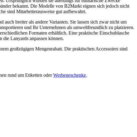
. Ursprünglich wurden sie allerdings für militärische Zwecke
bänder bekannt. Die Modelle von B2Markt eignen sich jedoch nicht
sche sind Mitarbeiterausweise gut aufbewahrt.
und auch breiter als andere Varianten. Sie lassen sich zwar nicht um
ansportieren und Ihr Unternehmen als umweltfreundlich zu platzieren.
erschiedlichen Formaten erhältlich. Eine praktische Einschublasche
 an die Lanyards anpassen können.
einem großzügigen Mengenrabatt. Die praktischen Accessoires sind
onen rund um Etiketten oder
Werbegeschenke
.