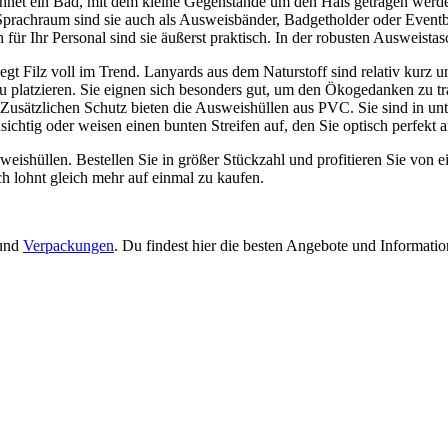
net ein Bad, mit dem kleine Gegenstände um den Hals getragen werden
 Sprachraum sind sie auch als Ausweisbänder, Badgetholder oder Event
für Ihr Personal sind sie äußerst praktisch. In der robusten Ausweista
liegt Filz voll im Trend. Lanyards aus dem Naturstoff sind relativ kurz 
u platzieren. Sie eignen sich besonders gut, um den Ökogedanken zu tr
 Zusätzlichen Schutz bieten die Ausweishüllen aus PVC. Sie sind in unt
ichtig oder weisen einen bunten Streifen auf, den Sie optisch perfekt
eishüllen. Bestellen Sie in größer Stückzahl und profitieren Sie von 
h lohnt gleich mehr auf einmal zu kaufen.
 und
Verpackungen
. Du findest hier die besten Angebote und Informati