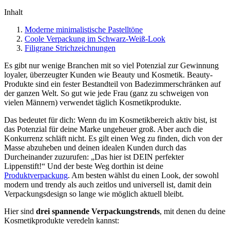
Inhalt
Moderne minimalistische Pastelltöne
Coole Verpackung im Schwarz-Weiß-Look
Filigrane Strichzeichnungen
Es gibt nur wenige Branchen mit so viel Potenzial zur Gewinnung
loyaler, überzeugter Kunden wie Beauty und Kosmetik. Beauty-
Produkte sind ein fester Bestandteil von Badezimmerschränken auf
der ganzen Welt. So gut wie jede Frau (ganz zu schweigen von
vielen Männern) verwendet täglich Kosmetikprodukte.
Das bedeutet für dich: Wenn du im Kosmetikbereich aktiv bist, ist
das Potenzial für deine Marke ungeheuer groß. Aber auch die
Konkurrenz schläft nicht. Es gilt einen Weg zu finden, dich von der
Masse abzuheben und deinen idealen Kunden durch das
Durcheinander zuzurufen: „Das hier ist DEIN perfekter
Lippenstift!“ Und der beste Weg dorthin ist deine
Produktverpackung
. Am besten wählst du einen Look, der sowohl
modern und trendy als auch zeitlos und universell ist, damit dein
Verpackungsdesign so lange wie möglich aktuell bleibt.
Hier sind
drei spannende Verpackungstrends
, mit denen du deine
Kosmetikprodukte veredeln kannst: