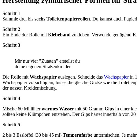
Herstellung zylindrischer Formen für Str
Schritt 1
Sammle drei bis
sechs Toilettenpapierrollen
. Du kannst auch Papier
Schritt 2
Ein Ende der Rolle mit
Klebeband
zukleben. Verwende genügend Kle
Schritt 3
Mir nur vier "Zutaten" erstellst du
deine eigenen Straßenkreiden
Die Rolle mit
Wachspapier
auslegen. Schneide das
Wachspapier
in 1
Wachspapier vorsichtig an, bis es die gleiche Größe wie die Toilette
der nassen Kreidemischung.
Schritt 4
Mische 60 Milliliter
warmes Wasser
mit 50 Gramm
Gips
in einer kl
sollten keine Klümpchen entstehen. Der Gips härtet innerhalb von 20 
Schritt 5
2 bis 3 Esslöffel (30 bis 45 ml)
Temperafarbe
untermischen. Je mehr 