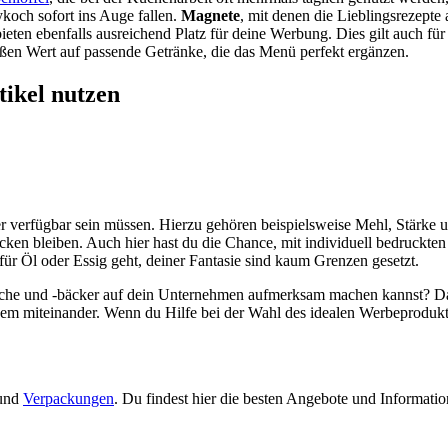
koch sofort ins Auge fallen.
Magnete
, mit denen die Lieblingsrezept
 bieten ebenfalls ausreichend Platz für deine Werbung. Dies gilt auch fü
oßen Wert auf passende Getränke, die das Menü perfekt ergänzen.
ikel nutzen
 verfügbar sein müssen. Hierzu gehören beispielsweise Mehl, Stärke 
rocken bleiben. Auch hier hast du die Chance, mit individuell bedruckt
für Öl oder Essig geht, deiner Fantasie sind kaum Grenzen gesetzt.
e und -bäcker auf dein Unternehmen aufmerksam machen kannst? Dann 
uem miteinander. Wenn du Hilfe bei der Wahl des idealen Werbeprodukts
 und
Verpackungen
. Du findest hier die besten Angebote und Informati