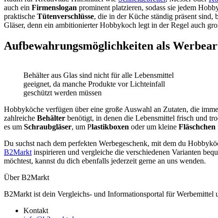
auch ein
Firmenslogan
prominent platzieren, sodass sie jedem Hobby
praktische
Tütenverschlüsse
, die in der Küche ständig präsent sind,
Gläser, denn ein ambitionierter Hobbykoch legt in der Regel auch gr
Aufbewahrungsmöglichkeiten als Werbeart
Behälter aus Glas sind nicht für alle Lebensmittel
geeignet, da manche Produkte vor Lichteinfall
geschützt werden müssen
Hobbyköche verfügen über eine große Auswahl an Zutaten, die immer
zahlreiche
Behälter
benötigt, in denen die Lebensmittel frisch und t
es um
Schraubgläser
, um P
lastikboxen
oder um kleine
Fläschchen
Du suchst nach dem perfekten Werbegeschenk, mit dem du Hobbyköch
B2Markt
inspirieren und vergleiche die verschiedenen Varianten beq
möchtest, kannst du dich ebenfalls jederzeit gerne an uns wenden.
Über B2Markt
B2Markt ist dein Vergleichs- und Informationsportal für Werbemittel
Kontakt