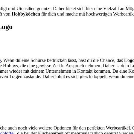
gt und Utensilien genutzt. Daher bietet sich hier eine Vielzahl an M
ft von
Hobbyköchen
für dich und mache mit hochwertigen Werbeartik
Logo
e
. Wenn du eine Schürze bedrucken lässt, hast du die Chance, das
Logo
ge Hobbys, die eine gewisse Zeit in Anspruch nehmen. Daher ist dei
 immer wieder mit deinem Unternehmen in Kontakt kommen. Da eine K
tiven Tragen zustande. Daher lohnt es sich gleich doppelt, wenn du ein
he auch noch viele weitere Optionen für den perfekten Werbeartikel. G
chlöffel
, die bei der Küchenarbeit oft mehrmals täglich genutzt werden,