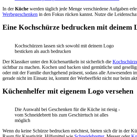
In der
Küche
werden täglich jede Menge verschiedene Aufgaben erledi
Werbegeschenken
in den Fokus rücken kannst. Nutze die Leidenscha
Eine Kochschürze bedrucken mit deinem 
Kochschürzen lassen sich sowohl mit deinem Logo
besticken als auch bedrucken
Der Klassiker unter den Küchenartikeln ist sicherlich die
Kochschürz
sichtbar zu machen. Kochen und backen sind gemütliche und geselli
oder mit der Familie durchgehend präsent, sodass alle Anwesenden
gerade nicht im Einsatz ist, kommt der Werbeeffekt nicht nur beim ak
Küchenhelfer mit eigenem Logo versehen
Die Auswahl bei Geschenken für die Küche ist riesig -
vom Schneidebrett bis zum Geschirrtuch ist alles
möglich
Wenn du keine Schürze bedrucken möchtest, bieten sich dir in der Küc
Raum für Kreativität. Hilfsmittel wie
Schneidebretter
, Messer oder
Ko