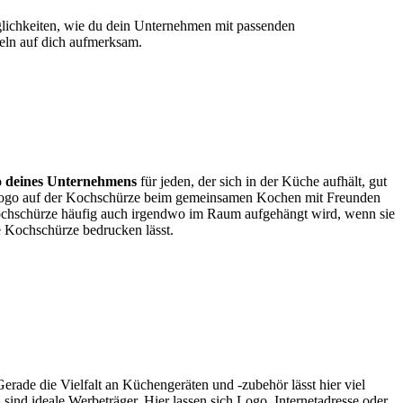
öglichkeiten, wie du dein Unternehmen mit passenden
eln auf dich aufmerksam.
 deines Unternehmens
für jeden, der sich in der Küche aufhält, gut
n Logo auf der Kochschürze beim gemeinsamen Kochen mit Freunden
ochschürze häufig auch irgendwo im Raum aufgehängt wird, wenn sie
e Kochschürze bedrucken lässt.
erade die Vielfalt an Küchengeräten und -zubehör lässt hier viel
 sind ideale Werbeträger. Hier lassen sich Logo, Internetadresse oder