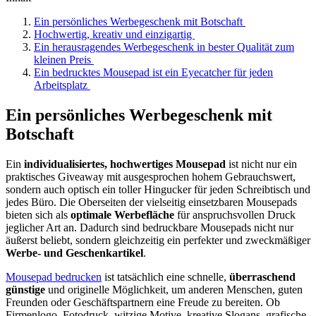
Ein persönliches Werbegeschenk mit Botschaft
Hochwertig, kreativ und einzigartig
Ein herausragendes Werbegeschenk in bester Qualität zum
kleinen Preis
Ein bedrucktes Mousepad ist ein Eyecatcher für jeden
Arbeitsplatz
Ein persönliches Werbegeschenk mit
Botschaft
Ein
individualisiertes, hochwertiges Mousepad
ist nicht nur ein
praktisches Giveaway mit ausgesprochen hohem Gebrauchswert,
sondern auch optisch ein toller Hingucker für jeden Schreibtisch und
jedes Büro. Die Oberseiten der vielseitig einsetzbaren Mousepads
bieten sich als
optimale Werbefläche
für anspruchsvollen Druck
jeglicher Art an. Dadurch sind bedruckbare Mousepads nicht nur
äußerst beliebt, sondern gleichzeitig ein perfekter und zweckmäßiger
Werbe- und Geschenkartikel
.
Mousepad bedrucken
ist tatsächlich eine schnelle,
überraschend
günstige
und originelle Möglichkeit, um anderen Menschen, guten
Freunden oder Geschäftspartnern eine Freude zu bereiten. Ob
Firmenlogo, Fotodruck, witzige Motive, kreative Slogans, grafische