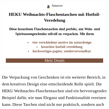
Amazon
HEKU Weihnachts-Flaschentaschen mit Hotfoil-
Veredelung
Diese luxuriösen Flaschentaschen sind perfekt, um Wein- und
Spirituosengeschenke stilvoll zu verpacken. Mit ihren
hochwertigen Materialien und der eleganten Hotfoil-Veredelung
vier verschiedene motive im naturdesign
sind sie ein echter Hingucker.
luxuriöse hotfoil-veredelung
hochwertiges papier, wiederverwendbar
Mehr Details
Die Verpackung von Geschenken ist ein weiterer Bereich, in
dem kreatives Design eine entscheidende Rolle spielt. Die
HEKU Weihnachts-Flaschentaschen sind ein hervorragendes
Beispiel dafür, wie man Eleganz und Funktionalität vereinen
kann. Diese Taschen sind nicht nur praktisch, sondern auch