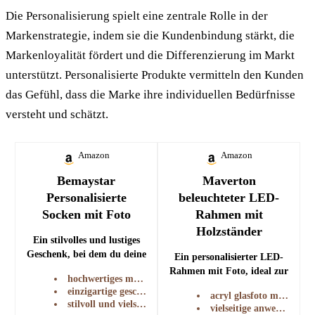
Die Personalisierung spielt eine zentrale Rolle in der
Markenstrategie, indem sie die Kundenbindung stärkt, die
Markenloyalität fördert und die Differenzierung im Markt
unterstützt. Personalisierte Produkte vermitteln den Kunden
das Gefühl, dass die Marke ihre individuellen Bedürfnisse
versteht und schätzt.
Amazon
Amazon
Bemaystar
Maverton
Personalisierte
beleuchteter LED-
Socken mit Foto
Rahmen mit
Holzständer
Ein stilvolles und lustiges
Geschenk, bei dem du deine
Ein personalisierter LED-
eigenen Fotos auf Socken
Rahmen mit Foto, ideal zur
hochwertiges material
drucken lassen kannst,
Präsentation besonderer
einzigartige geschenkidee
acryl glasfoto mit led-rahmen
perfekt für besondere
Momente und als Geschenk
stilvoll und vielseitig
vielseitige anwendung
Anlässe.
für verschiedene Anlässe.