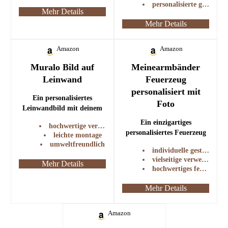
personalisierte geschenke für männer
Mehr Details
Mehr Details
Amazon
Amazon
Muralo Bild auf
Meinearmbänder
Leinwand
Feuerzeug
personalisiert mit
Ein personalisiertes
Foto
Leinwandbild mit deinem
eigenen Foto, ideal als
Ein einzigartiges
hochwertige verarbeitung
Geschenk für besondere
personalisiertes Feuerzeug
leichte montage
Anlässe wie Hochzeiten oder
mit Foto, ideal für
umweltfreundlich
Geburtstage.
individuelle gestaltung
besondere Anlässe und als
vielseitige verwendung
Mehr Details
Geschenk für Männer.
hochwertiges feuerzeug
Mehr Details
Amazon