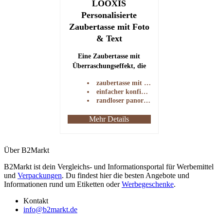
LOOXIS
Personalisierte
Zaubertasse mit Foto
& Text
Eine Zaubertasse mit
Überraschungseffekt, die
beim Einfüllen eines
zaubertasse mit überraschungseffekt
Heißgetränks das
einfacher konfigurationsprozess
aufgedruckte Foto sichtbar
randloser panoramadruck möglich
macht.
Mehr Details
Über B2Markt
B2Markt ist dein Vergleichs- und Informationsportal für Werbemittel
und
Verpackungen
. Du findest hier die besten Angebote und
Informationen rund um Etiketten oder
Werbegeschenke
.
Kontakt
info@b2markt.de