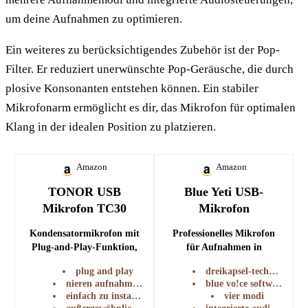
um deine Aufnahmen zu optimieren.
Ein weiteres zu berücksichtigendes Zubehör ist der Pop-
Filter. Er reduziert unerwünschte Pop-Geräusche, die durch
plosive Konsonanten entstehen können. Ein stabiler
Mikrofonarm ermöglicht es dir, das Mikrofon für optimalen
Klang in der idealen Position zu platzieren.
Amazon
Amazon
TONOR USB
Blue Yeti USB-
Mikrofon TC30
Mikrofon
Kondensatormikrofon mit
Professionelles Mikrofon
Plug-and-Play-Funktion,
für Aufnahmen in
ideal für Podcasts und
Studioqualität, ideal für
plug and play
dreikapsel-technologie
Streaming.
Podcasts und Streaming.
nieren aufnahme muster
blue vo!ce software
einfach zu installieren
vier modi