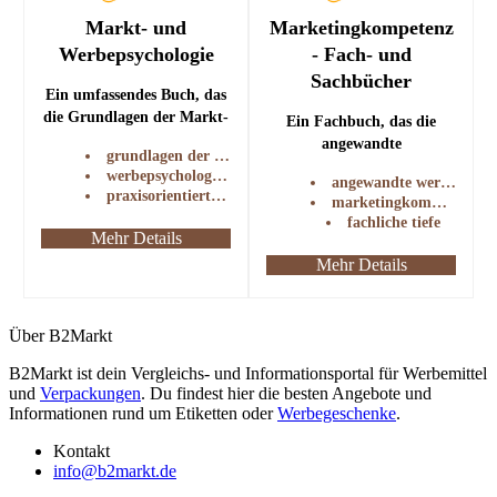
Markt- und
Marketingkompetenz
Werbepsychologie
- Fach- und
Sachbücher
Ein umfassendes Buch, das
die Grundlagen der Markt-
Ein Fachbuch, das die
und Werbepsychologie
angewandte
grundlagen der marktpsychologie
behandelt.
Werbepsychologie in
werbepsychologie-theorien
angewandte werbepsychologie
Marketing und
praxisorientierte beispiele
marketingkommunikation
Kommunikation beleuchtet.
fachliche tiefe
Mehr Details
Mehr Details
Über B2Markt
B2Markt ist dein Vergleichs- und Informationsportal für Werbemittel
und
Verpackungen
. Du findest hier die besten Angebote und
Informationen rund um Etiketten oder
Werbegeschenke
.
Kontakt
info@b2markt.de