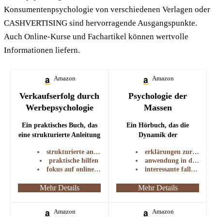
Konsumentenpsychologie von verschiedenen Verlagen oder
CASHVERTISING sind hervorragende Ausgangspunkte.
Auch Online-Kurse und Fachartikel können wertvolle
Informationen liefern.
Amazon
Amazon
Verkaufserfolg durch
Psychologie der
Werbepsychologie
Massen
Ein praktisches Buch, das
Ein Hörbuch, das die
eine strukturierte Anleitung
Dynamik der
und Hilfen zur Lenkung
Massenpsychologie erklärt
strukturierte anleitung
erklärungen zur massenpsychologie
und Beeinflussung von
und wie sie in der Werbung
praktische hilfen
anwendung in der werbung
Besucher:innen bietet.
genutzt werden kann.
fokus auf online-shops
interessante fallstudien
Mehr Details
Mehr Details
Amazon
Amazon