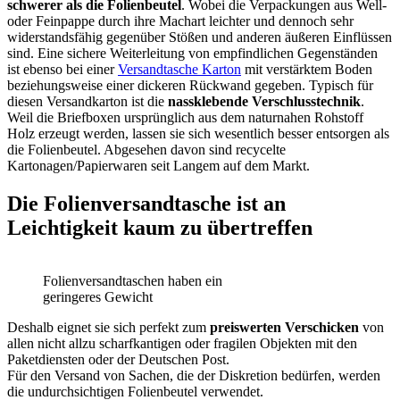
schwerer als die Folienbeutel
. Wobei die Verpackungen aus Well-
oder Feinpappe durch ihre Machart leichter und dennoch sehr
widerstandsfähig gegenüber Stößen und anderen äußeren Einflüssen
sind. Eine sichere Weiterleitung von empfindlichen Gegenständen
ist ebenso bei einer
Versandtasche Karton
mit verstärktem Boden
beziehungsweise einer dickeren Rückwand gegeben. Typisch für
diesen Versandkarton ist die
nassklebende Verschlusstechnik
.
Weil die Briefboxen ursprünglich aus dem naturnahen Rohstoff
Holz erzeugt werden, lassen sie sich wesentlich besser entsorgen als
die Folienbeutel. Abgesehen davon sind recycelte
Kartonagen/Papierwaren seit Langem auf dem Markt.
Die Folienversandtasche ist an
Leichtigkeit kaum zu übertreffen
Folienversandtaschen haben ein
geringeres Gewicht
Deshalb eignet sie sich perfekt zum
preiswerten Verschicken
von
allen nicht allzu scharfkantigen oder fragilen Objekten mit den
Paketdiensten oder der Deutschen Post.
Für den Versand von Sachen, die der Diskretion bedürfen, werden
die undurchsichtigen Folienbeutel verwendet.