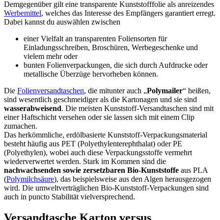
Demgegenüber gilt eine transparente Kunststofffolie als anreizendes
Werbemittel
, welches das Interesse des Empfängers garantiert erregt.
Dabei kannst du auswählen zwischen
einer Vielfalt an transparenten Foliensorten für
Einladungsschreiben, Broschüren, Werbegeschenke und
vielem mehr oder
bunten Folienverpackungen, die sich durch Aufdrucke oder
metallische Überzüge hervorheben können.
Die
Folienversandtaschen
, die mitunter auch „
Polymailer
“ heißen,
sind wesentlich geschmeidiger als die Kartonagen und sie sind
wasserabweisend
. Die meisten Kunststoff-Versandtaschen sind mit
einer Haftschicht versehen oder sie lassen sich mit einem Clip
zumachen.
Das herkömmliche, erdölbasierte Kunststoff-Verpackungsmaterial
besteht häufig aus PET (Polyethylenterephthalat) oder PE
(Polyethylen), wobei auch diese Verpackungsstoffe vermehrt
wiederverwertet werden. Stark im Kommen sind die
nachwachsenden sowie zersetzbaren Bio-Kunststoffe
aus PLA
(
Polymilchsäure
), das beispielsweise aus den Algen herausgezogen
wird. Die umweltverträglichen Bio-Kunststoff-Verpackungen sind
auch in puncto Stabilität vielversprechend.
Versandtasche Karton versus