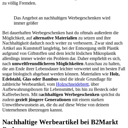
zu völlig Fremden.
Das Angebot an nachhaltigen Werbegeschenken wird
immer größer
Bei dauerhaften Werbegeschenken hast du oftmals außerdem die
Möglichkeit, auf
alternative Materialien
zu setzen und ihre
Nachhaltigkeit dadurch noch weiter zu verbessern. Zwar sind auch
Artikel aus Kunststoff langlebig, bei der Entsorgung stellt Plastik
aufgrund von Giftstoffen und dem leicht löslichen Mikroplastik
allerdings immer wieder ein Problem dar. Daher empfiehlt es sich,
nach
umweltfreundlicheren Möglichkeiten
Ausschau zu halten,
die am Ende ihrer Lebensdauer leichter verwertet und im besten Fall
sogar biologisch abgebaut werden können. Materialien wie
Holz,
Edelstahl, Glas oder Bambus
sind die ideale Grundlage für
zahlreiche Werbeartikel, vom
Holzschneidebrett
, über
Aufbewahrungsboxen für Lebensmittel, bis hin zu Besteck oder
Kaffeebechern. Mit n
achhaltigen Werbegeschenken
sprichst du
zudem
gezielt jüngere Generationen
mit einem starken
Umweltbewusstsein an, die du auf diese Weise von deinem
Unternehmen überzeugen kannst.
Nachhaltige Werbeartikel bei B2Markt