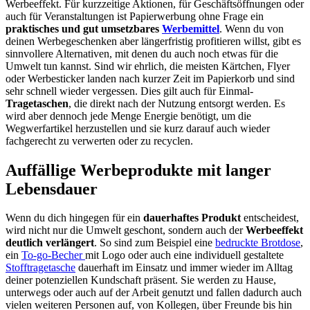
Werbeeffekt. Für kurzzeitige Aktionen, für Geschäftsöffnungen oder
auch für Veranstaltungen ist Papierwerbung ohne Frage ein
praktisches und gut umsetzbares
Werbemittel
. Wenn du von
deinen Werbegeschenken aber längerfristig profitieren willst, gibt es
sinnvollere Alternativen, mit denen du auch noch etwas für die
Umwelt tun kannst. Sind wir ehrlich, die meisten Kärtchen, Flyer
oder Werbesticker landen nach kurzer Zeit im Papierkorb und sind
sehr schnell wieder vergessen. Dies gilt auch für Einmal-
Tragetaschen
, die direkt nach der Nutzung entsorgt werden. Es
wird aber dennoch jede Menge Energie benötigt, um die
Wegwerfartikel herzustellen und sie kurz darauf auch wieder
fachgerecht zu verwerten oder zu recyclen.
Auffällige Werbeprodukte mit langer
Lebensdauer
Wenn du dich hingegen für ein
dauerhaftes Produkt
entscheidest,
wird nicht nur die Umwelt geschont, sondern auch der
Werbeeffekt
deutlich verlängert
. So sind zum Beispiel eine
bedruckte Brotdose
,
ein
To-go-Becher
mit Logo oder auch eine individuell gestaltete
Stofftragetasche
dauerhaft im Einsatz und immer wieder im Alltag
deiner potenziellen Kundschaft präsent. Sie werden zu Hause,
unterwegs oder auch auf der Arbeit genutzt und fallen dadurch auch
vielen weiteren Personen auf, von Kollegen, über Freunde bis hin