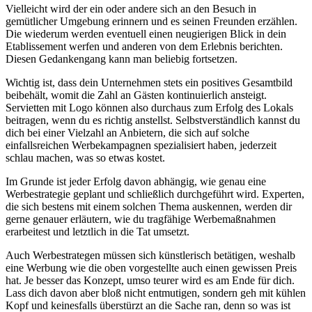
Vielleicht wird der ein oder andere sich an den Besuch in
gemütlicher Umgebung erinnern und es seinen Freunden erzählen.
Die wiederum werden eventuell einen neugierigen Blick in dein
Etablissement werfen und anderen von dem Erlebnis berichten.
Diesen Gedankengang kann man beliebig fortsetzen.
Wichtig ist, dass dein Unternehmen stets ein positives Gesamtbild
beibehält, womit die Zahl an Gästen kontinuierlich ansteigt.
Servietten mit Logo können also durchaus zum Erfolg des Lokals
beitragen, wenn du es richtig anstellst. Selbstverständlich kannst du
dich bei einer Vielzahl an Anbietern, die sich auf solche
einfallsreichen Werbekampagnen spezialisiert haben, jederzeit
schlau machen, was so etwas kostet.
Im Grunde ist jeder Erfolg davon abhängig, wie genau eine
Werbestrategie geplant und schließlich durchgeführt wird. Experten,
die sich bestens mit einem solchen Thema auskennen, werden dir
gerne genauer erläutern, wie du tragfähige Werbemaßnahmen
erarbeitest und letztlich in die Tat umsetzt.
Auch Werbestrategen müssen sich künstlerisch betätigen, weshalb
eine Werbung wie die oben vorgestellte auch einen gewissen Preis
hat. Je besser das Konzept, umso teurer wird es am Ende für dich.
Lass dich davon aber bloß nicht entmutigen, sondern geh mit kühlen
Kopf und keinesfalls überstürzt an die Sache ran, denn so was ist