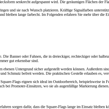
reiecksform senkrecht aufgespannt wird. Die geräumigen Flächen der Fl
ngen und sie nach Wunsch platzieren. Kräftige Signalfarben unterstüt
nd bleiben lange farbecht. Im Folgenden erfahren Sie mehr über die Ei
 Die Banner oder Fahnen, die in dreieckiger, rechteckiger oder halbrun
 immer gut erkennbar sind.
em ebenen Untergrund sicher aufgestellt werden können. Außerdem sind 
und Schmutz befreit werden. Die praktischen Gestelle erlauben es, v
ie Square-Flags eignen sich ideal im Outdoorbereich, beispielsweise i
 auch bei Promoter-Einsätzen, wo sie als augenfällige Markierung dien
ahren sorgen dafür, dass die Square-Flags lange im Einsatz bleiben kö