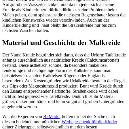
Aufgrund der Wasserlöslichkeit und da ein jeder sich an seine
Freude als Kind erinnern dürfte, dürfte es keine Probleme beim
Malen geben, denn spätestens die nächsten Regenschauer lassen die
kindlichen Kunstwerke wieder verschwinden. Auch an der
Kinderkleidung und -haut bleibt die Straßenkreide nur bis zum
nächsten Waschen haften.
Material und Geschichte der Malkreide
Der Name Kreide begründet sich darin, dass die Urform Tafelkreide
anfangs ausschließlich aus natürlicher Kreide (Calciumcarbonat)
bestand. Diese ästhetisch schöne, da besonders makellose,
feinkörnige und nachgiebige Form des Kalksteins kann man
beispielsweise an den Kalkfelsen Rügens oder Englands
bewundern. Aus Kostengründen wird Malkreide heute in der Regel
aus Gips oder Magnesiumoxid produziert. Bunt wird Kreide durch
den Zusatz entsprechender Farbstoffe. Straßenkreide wird dabei
nicht so fest gepresst wie Tafelkreide. Dadurch ist ihr Material
gröber, dicker und härter und kann so gut auf groben Untergründen
angebracht werden.
Wir, die Experten von
B2Markt
, helfen dir bei der Suche nach
diesem beliebten und nützlichen
Werbegeschenk für die Kinder
deiner Zielgruppe, selbstverständlich mit dem besten