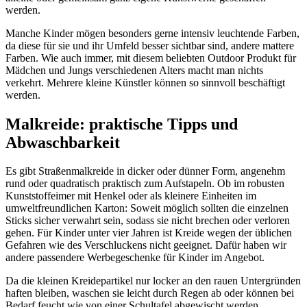
werden.
Manche Kinder mögen besonders gerne intensiv leuchtende Farben,
da diese für sie und ihr Umfeld besser sichtbar sind, andere mattere
Farben. Wie auch immer, mit diesem beliebten Outdoor Produkt für
Mädchen und Jungs verschiedenen Alters macht man nichts
verkehrt. Mehrere kleine Künstler können so sinnvoll beschäftigt
werden.
Malkreide: praktische Tipps und
Abwaschbarkeit
Es gibt Straßenmalkreide in dicker oder dünner Form, angenehm
rund oder quadratisch praktisch zum Aufstapeln. Ob im robusten
Kunststoffeimer mit Henkel oder als kleinere Einheiten im
umweltfreundlichen Karton: Soweit möglich sollten die einzelnen
Sticks sicher verwahrt sein, sodass sie nicht brechen oder verloren
gehen. Für Kinder unter vier Jahren ist Kreide wegen der üblichen
Gefahren wie des Verschluckens nicht geeignet. Dafür haben wir
andere passendere Werbegeschenke für Kinder im Angebot.
Da die kleinen Kreidepartikel nur locker an den rauen Untergründen
haften bleiben, waschen sie leicht durch Regen ab oder können bei
Bedarf feucht wie von einer Schultafel abgewischt werden.