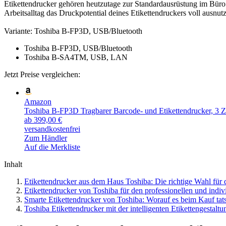
Etikettendrucker gehören heutzutage zur Standardausrüstung im Büro
Arbeitsalltag das Druckpotential deines Etikettendruckers voll ausnutz
Variante:
Toshiba B-FP3D, USB/Bluetooth
Toshiba B-FP3D, USB/Bluetooth
Toshiba B-SA4TM, USB, LAN
Jetzt Preise vergleichen:
Amazon
Toshiba B-FP3D Tragbarer Barcode- und Etikettendrucker, 3 Z
ab 399,00 €
versandkostenfrei
Zum Händler
Auf die Merkliste
Inhalt
Etikettendrucker aus dem Haus Toshiba: Die richtige Wahl für 
Etikettendrucker von Toshiba für den professionellen und indiv
Smarte Etikettendrucker von Toshiba: Worauf es beim Kauf ta
Toshiba Etikettendrucker mit der intelligenten Etikettengestal