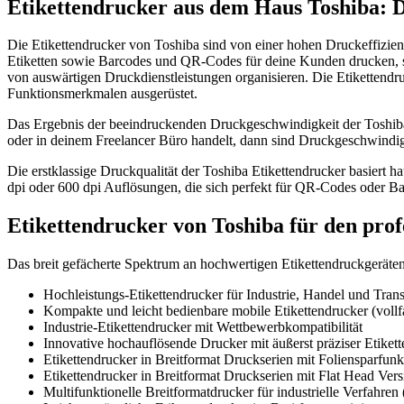
Etikettendrucker aus dem Haus Toshiba: Di
Die Etikettendrucker von Toshiba sind von einer hohen Druckeffizien
Etiketten sowie Barcodes und QR-Codes für deine Kunden drucken, s
von auswärtigen Druckdienstleistungen organisieren. Die Etikettend
Funktionsmerkmalen ausgerüstet.
Das Ergebnis der beeindruckenden Druckgeschwindigkeit der Toshiba 
oder in deinem Freelancer Büro handelt, dann sind Druckgeschwindi
Die erstklassige Druckqualität der Toshiba Etikettendrucker basiert 
dpi oder 600 dpi Auflösungen, die sich perfekt für QR-Codes oder Ba
Etikettendrucker von Toshiba für den profe
Das breit gefächerte Spektrum an hochwertigen Etikettendruckgeräten 
Hochleistungs-Etikettendrucker für Industrie, Handel und Tran
Kompakte und leicht bedienbare mobile Etikettendrucker (vollf
Industrie-Etikettendrucker mit Wettbewerbkompatibilität
Innovative hochauflösende Drucker mit äußerst präziser Etikett
Etikettendrucker in Breitformat Druckserien mit Foliensparfunk
Etikettendrucker in Breitformat Druckserien mit Flat Head Vers
Multifunktionelle Breitformatdrucker für industrielle Verfahr