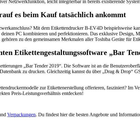
iver Netzwerkfunktion, leicht integrierbar in bereits existierende Sys
rauf es beim Kauf tatsächlich ankommt
Netzwerkanschluss? Mit dem Etikettendrucker B-EV4D beispielsweise kan
 deinen PC kombinieren und perfektionieren. Das exklusive Design, Ma
 gehören zu den gemeinsamen Merkmalen aller Toshiba Geräte für Etik
enten Etikettengestaltungssoftware „Bar Te
Etikettierungen „Bar Tender 2019“. Die Software ist an die Benutzerobe
 Datenbank zu drucken. Gleichzeitig kannst du über „Drag & Drop“ GS
ttendruckermodelle zur Etikettenerstellung offerieren, fasziniert? Im V
kten Preis-Leistungsverhältnis entdecken!
 und
Verpackungen
. Du findest hier die besten Angebote und Informati