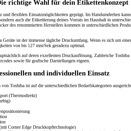
e richtige Wahl für dein Etikettenkonzept
z und flexiblen Einsatzmöglichkeiten geprägt. Im Handumdrehen kannst
ondern auch die Etikettierung deines Vorrats im Haushalt in untersch
rucker des renommierten Herstellers kommen in unterschiedlichen Prod
Geräte ist der immense tägliche Druckumfang. Wenn es sich um einen 
gkeiten von bis 127 mm/Sek geradezu optimal.
hauptsächlich auf deren exzellenten Druckauflösung. Zahlreiche Toshib
rcodes sowie für grafische Darstellungen eignen.
ssionellen und individuellen Einsatz
von Toshiba ist auf die unterschiedlichen Bedarfskategorien ausgerich
sport (Thermodirekt)
arbig)
enpositionierung
tion
ion
en (mit Corner Edge Druckkopftechnologie)