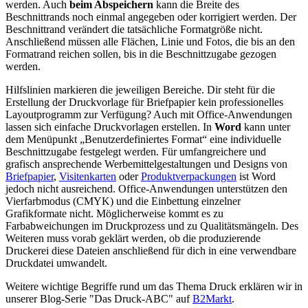
werden. Auch
beim Abspeichern
kann die Breite des
Beschnittrands noch einmal angegeben oder korrigiert werden. Der
Beschnittrand verändert die tatsächliche Formatgröße nicht.
Anschließend müssen alle Flächen, Linie und Fotos, die bis an den
Formatrand reichen sollen, bis in die Beschnittzugabe gezogen
werden.
Hilfslinien markieren die jeweiligen Bereiche. Dir steht für die
Erstellung der Druckvorlage für Briefpapier kein professionelles
Layoutprogramm zur Verfügung? Auch mit Office-Anwendungen
lassen sich einfache Druckvorlagen erstellen. In
Word
kann unter
dem Menüpunkt „Benutzerdefiniertes Format“ eine individuelle
Beschnittzugabe festgelegt werden. Für umfangreichere und
grafisch ansprechende Werbemittelgestaltungen und Designs von
Briefpapier
,
Visitenkarten
oder
Produktverpackungen
ist Word
jedoch nicht ausreichend. Office-Anwendungen unterstützen den
Vierfarbmodus (CMYK) und die Einbettung einzelner
Grafikformate nicht. Möglicherweise kommt es zu
Farbabweichungen im Druckprozess und zu Qualitätsmängeln. Des
Weiteren muss vorab geklärt werden, ob die produzierende
Druckerei diese Dateien anschließend für dich in eine verwendbare
Druckdatei umwandelt.
Weitere wichtige Begriffe rund um das Thema Druck erklären wir in
unserer Blog-Serie "Das Druck-ABC" auf
B2Markt
.