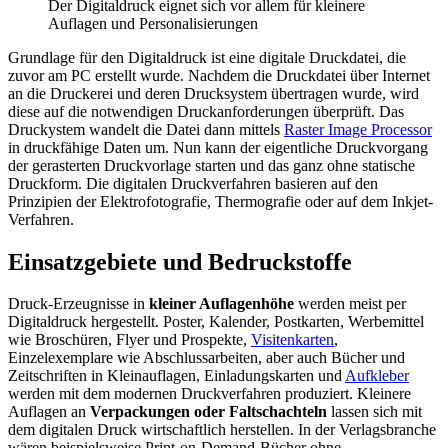
Der Digitaldruck eignet sich vor allem für kleinere
Auflagen und Personalisierungen
Grundlage für den Digitaldruck ist eine digitale Druckdatei, die
zuvor am PC erstellt wurde. Nachdem die Druckdatei über Internet
an die Druckerei und deren Drucksystem übertragen wurde, wird
diese auf die notwendigen Druckanforderungen überprüft. Das
Druckystem wandelt die Datei dann mittels
Raster Image Processor
in druckfähige Daten um. Nun kann der eigentliche Druckvorgang
der gerasterten Druckvorlage starten und das ganz ohne statische
Druckform. Die digitalen Druckverfahren basieren auf den
Prinzipien der Elektrofotografie, Thermografie oder auf dem Inkjet-
Verfahren.
Einsatzgebiete und Bedruckstoffe
Druck-Erzeugnisse in
kleiner Auflagenhöhe
werden meist per
Digitaldruck hergestellt. Poster, Kalender, Postkarten, Werbemittel
wie Broschüren, Flyer und Prospekte,
Visitenkarten
,
Einzelexemplare wie Abschlussarbeiten, aber auch Bücher und
Zeitschriften in Kleinauflagen, Einladungskarten und
Aufkleber
werden mit dem modernen Druckverfahren produziert. Kleinere
Auflagen an
Verpackungen oder Faltschachteln
lassen sich mit
dem digitalen Druck wirtschaftlich herstellen. In der Verlagsbranche
wären beispielsweise Print-on-Demand-Bücher ohne