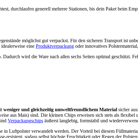
st, durchlaufen generell mehrere Stationen, bis dein Paket beim Empfän
genstände möglichst gut verpackst. Für den sicheren Transport ist unb
 idealerweise eine
Produktverpackung
oder innovatives Polstermateria
. Dadurch wird die Ware nach allen sechs Seiten optimal geschützt. Feh
it
weniger und gleichzeitig umweltfreundlichem Material
sicher aus
eise aus Mais) sind. Die kleinen Chips erweisen sich stets als flexibe
sind
Verpackungschips
äußerst langlebig, formstabil und wiederverwen
 in Luftpolster verwandelt werden. Der Vorteil bei diesem Füllmaterial 
sse-resistent, sodass selbst höchste Feuchtigkeit oder Regen der Pols