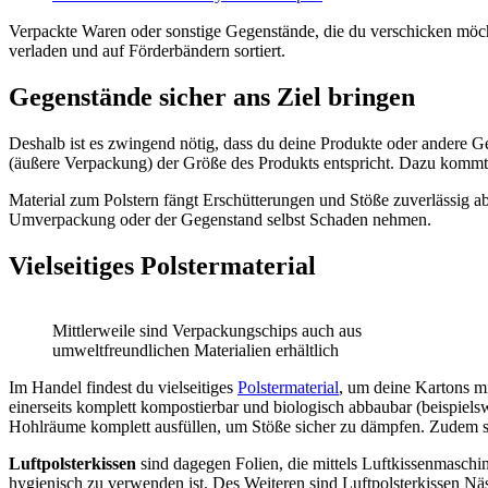
Verpackte Waren oder sonstige Gegenstände, die du verschicken möchte
verladen und auf Förderbändern sortiert.
Gegenstände sicher ans Ziel bringen
Deshalb ist es zwingend nötig, dass du deine Produkte oder andere Ge
(äußere Verpackung) der Größe des Produkts entspricht. Dazu kommt
Material zum Polstern fängt Erschütterungen und Stöße zuverlässig ab
Umverpackung oder der Gegenstand selbst Schaden nehmen.
Vielseitiges Polstermaterial
Mittlerweile sind Verpackungschips auch aus
umweltfreundlichen Materialien erhältlich
Im Handel findest du vielseitiges
Polstermaterial
, um deine Kartons m
einerseits komplett kompostierbar und biologisch abbaubar (beispielsw
Hohlräume komplett ausfüllen, um Stöße sicher zu dämpfen. Zudem 
Luftpolsterkissen
sind dagegen Folien, die mittels Luftkissenmaschine
hygienisch zu verwenden ist. Des Weiteren sind Luftpolsterkissen Nä