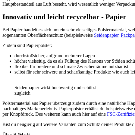
Hauptbestandteil aus Luft besteht, wird wesentlich weniger Verpackung
Innovativ und leicht recycelbar - Papier
Bei Papier handelt es sich um ein sehr vielseitiges Polstermaterial, w
sogenannten Oberflächenschutz (beispielsweise
Seidenpapier
,
Packpa
Zudem sind Papierpolster:
durchstoßsicher, aufgrund mehrerer Lagen
höchst vielseitig, da es als Füllung des Kartons vor Stößen sc
flexibel für breitere und schmale Zwischenräume nutzbar ist
selbst für sehr schwere und scharfkantige Produkte wie auch leic
Seidenpapier wirkt hochwertig und schützt
zugleich
Polstermaterial aus Papier überzeugt zudem durch eine natürliche Hap
nachhaltiges Markenerlebnis. Papierpolster erhältst du beispielsweise 
per Knopfdruck. Des weiteren kann auch hier auf eine
FSC-Zertifizi
Bist du neugierig auf weitere Varianten zum Schutz deiner Produkte?
Über B2Markt