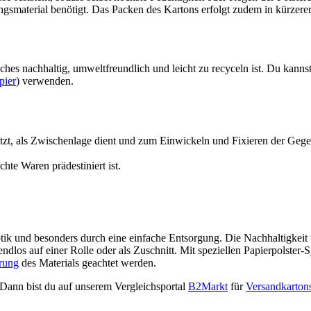
smaterial benötigt. Das Packen des Kartons erfolgt zudem in kürzerer Z
elches nachhaltig, umweltfreundlich und leicht zu recyceln ist. Du kanns
pier
) verwenden.
hützt, als Zwischenlage dient und zum Einwickeln und Fixieren der Gege
hte Waren prädestiniert ist.
tik und besonders durch eine einfache Entsorgung. Die Nachhaltigkeit 
endlos auf einer Rolle oder als Zuschnitt. Mit speziellen Papierpolster-
erung
des Materials geachtet werden.
 Dann bist du auf unserem Vergleichsportal
B2Markt
für
Versandkarton