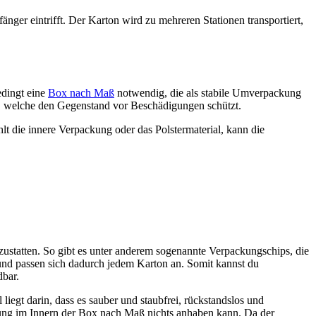
ger eintrifft. Der Karton wird zu mehreren Stationen transportiert,
edingt eine
Box nach Maß
notwendig, die als stabile Umverpackung
l, welche den Gegenstand vor Beschädigungen schützt.
lt die innere Verpackung oder das Polstermaterial, kann die
zustatten. So gibt es unter anderem sogenannte Verpackungschips, die
l und passen sich dadurch jedem Karton an. Somit kannst du
dbar.
liegt darin, dass es sauber und staubfrei, rückstandslos und
terung im Innern der Box nach Maß nichts anhaben kann. Da der