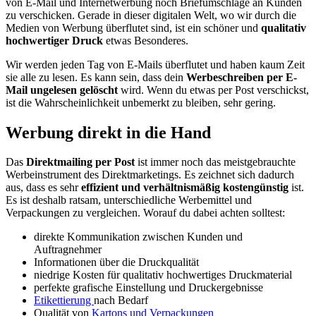
von E-Mail und Internetwerbung noch Briefumschläge an Kunden
zu verschicken. Gerade in dieser digitalen Welt, wo wir durch die
Medien von Werbung überflutet sind, ist ein schöner und
qualitativ
hochwertiger Druck
etwas Besonderes.
Wir werden jeden Tag von E-Mails überflutet und haben kaum Zeit
sie alle zu lesen. Es kann sein, dass dein
Werbeschreiben per E-
Mail ungelesen gelöscht
wird. Wenn du etwas per Post verschickst,
ist die Wahrscheinlichkeit unbemerkt zu bleiben, sehr gering.
Werbung direkt in die Hand
Das
Direktmailing per Post
ist immer noch das meistgebrauchte
Werbeinstrument des Direktmarketings. Es zeichnet sich dadurch
aus, dass es sehr
effizient und verhältnismäßig kostengünstig
ist.
Es ist deshalb ratsam, unterschiedliche Werbemittel und
Verpackungen zu vergleichen. Worauf du dabei achten solltest:
direkte Kommunikation zwischen Kunden und
Auftragnehmer
Informationen über die Druckqualität
niedrige Kosten für qualitativ hochwertiges Druckmaterial
perfekte grafische Einstellung und Druckergebnisse
Etikettierung
nach Bedarf
Qualität von
Kartons und Verpackungen